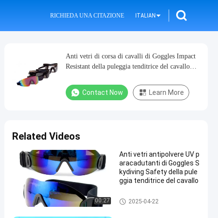
RICHIEDA UNA CITAZIONE
ITALIAN
Anti vetri di corsa di cavalli di Goggles Impact
Resistant della puleggia tenditrice del cavallo
della nebbia
Contact Now
Learn More
Related Videos
Anti vetri antipolvere UV p
aracadutanti di Goggles S
kydiving Safety della pule
ggia tenditrice del cavallo
Occhiali di protezione della pul
00:27
2025-04-22
eggia tenditrice del cavallo