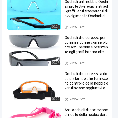
Occhiali anti nebbia Occhi
ali protettivi resistenti agl
i graffi Lenti trasparenti di
avvolgimento Occhiali di s
icurezza e prese antisciv
olo Templi regolabili Occhi
Occhiali di protezione degli oc
00:24
2025-04-21
ali da laboratorio
chiali di protezione
Occhiali di sicurezza per
uomini e donne con involu
cro anti-nebbia e resisten
te agli graffi intorno alle le
nti, tempie regolabili e na
so
Occhiali di protezione degli oc
00:07
2025-04-21
chiali di protezione
Occhiali di sicurezza a do
ppio stampo che fornisco
no controllo della nebbia e
ventilazione aggiuntivi co
n lenti resistenti agli urti
Occhiali di protezione degli oc
00:09
2025-04-21
chiali di protezione
Anti occhiali di protezione
di nuoto della nebbia dei b