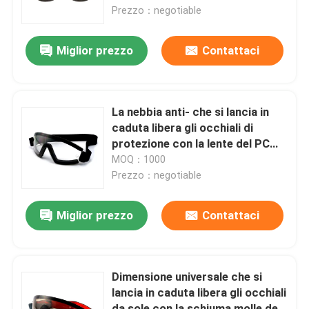
Prezzo：negotiable
Giro della fabbrica
Miglior prezzo
Contattaci
Contattici
La nebbia anti- che si lancia in
Notizia
caduta libera gli occhiali di
protezione con la lente del PC
personalizza il logo
MOQ：1000
casi
Prezzo：negotiable
Richieda una citazione
Miglior prezzo
Contattaci
Anti-Fog nuoto occhiali
Dimensione universale che si
lancia in caduta libera gli occhiali
Occhiali di protezione degli occhiali di protezione
da sole con la schiuma molle del