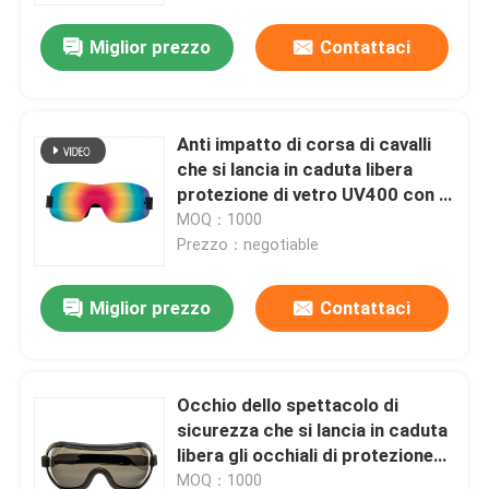
Miglior prezzo
Contattaci
Anti impatto di corsa di cavalli
che si lancia in caduta libera
protezione di vetro UV400 con la
cinghia regolabile
MOQ：1000
Prezzo：negotiable
Miglior prezzo
Contattaci
Casa
Occhio dello spettacolo di
Prodotti
sicurezza che si lancia in caduta
libera gli occhiali di protezione
con la cinghia elastica
Circa noi
MOQ：1000