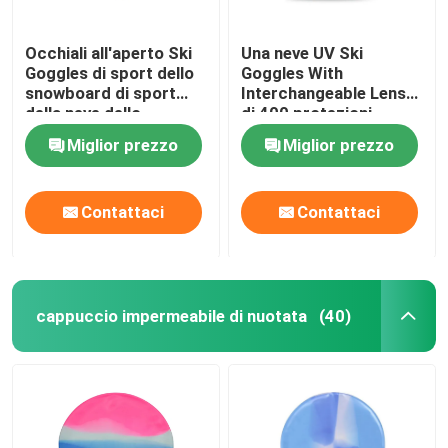
Occhiali all'aperto Ski
Una neve UV Ski
Goggles di sport dello
Goggles With
snowboard di sport
Interchangeable Lens
della neve dello
di 400 protezioni
specchio di strati di
Miglior prezzo
Miglior prezzo
doppio di alta qualità di
inverno su ordinazione
antinebbia della lente
Contattaci
Contattaci
cappuccio impermeabile di nuotata
(40)