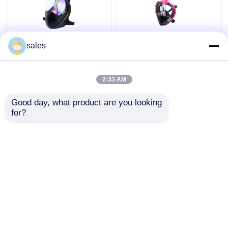
Silicone occhiali di
Silicone d'immersione
sales
protezione del fronte
infrangibile della
pieno da 180 gradi con
maschera della presa
immersione subacquea
d'aria di osservazione
2:33 AM
di presa d'aria facendo
panoramica di 180
Miglior prezzo
Miglior prezzo
uso di
gradi
Good day, what product are you looking 
for?
Contattaci
Contattaci
Osservi più
Casa
Circa noi
Contattaci
Desktop Site
Mappa del sito
Privacy Policy