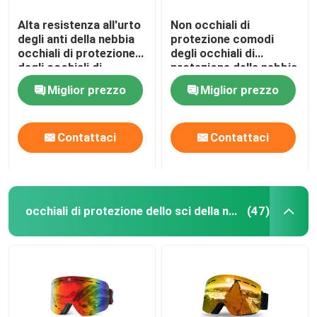
Alta resistenza all'urto
Non occhiali di
degli anti della nebbia
protezione comodi
occhiali di protezione
degli occhiali di
degli occhiali di
protezione della nebbia
protezione per il
con la cinghia elastica
Miglior prezzo
Miglior prezzo
laboratorio di chimica
nera
Contattaci
Contattaci
occhiali di protezione dello sci della neve
(47)