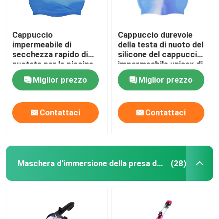
Cappuccio
Cappuccio durevole
impermeabile di
della testa di nuoto del
secchezza rapido di
silicone del cappuccio
nuotata per le piscine
impermeabile unisex di
delle stazioni balneari
nuotata
Miglior prezzo
Miglior prezzo
Contattaci
Contattaci
Maschera d'immersione della presa d'aria
(28)