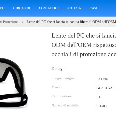
TTI
CIRCA NOI
CONTATTICI
NOTIZIA
CASI
Di Protezione
Lente del PC che si lancia in caduta libera il ODM dell'OEM r
Lente del PC che si lancia
ODM dell'OEM rispettoso
occhiali di protezione acc
Dettagli:
Luogo di origine:
La Cina
Marca:
GUARDVAL
Certificazione:
CE
Numero di modello:
SDG03