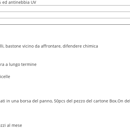
% ed antinebbia UV
lli, bastone vicino da affrontare, difendere chimica
ra a lungo termine
icelle
llati in una borsa del panno, 50pcs del pezzo del cartone Box.On de
ezzi al mese