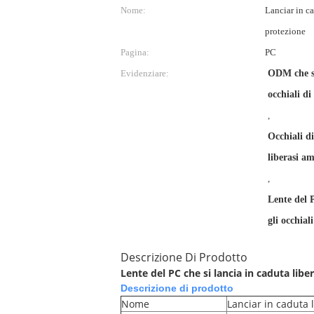
Nome:
Lanciar in ca
protezione
Pagina:
PC
Evidenziare:
ODM che si
occhiali di
,
Occhiali d
liberasi am
,
Lente del P
gli occhiali
Descrizione Di Prodotto
Lente del PC che si lancia in caduta libe
Descrizione di prodotto
Nome
Lanciar in caduta l