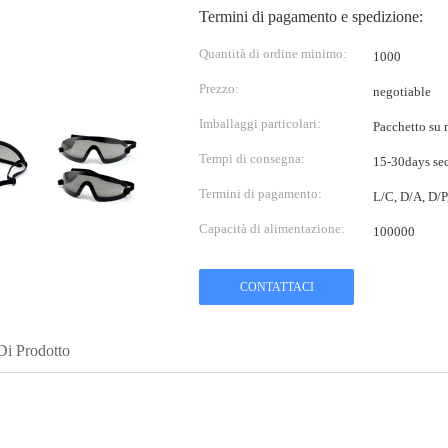
Termini di pagamento e spedizione:
Quantità di ordine minimo:
1000
Prezzo:
negotiable
Imballaggi particolari:
Pacchetto su m
Tempi di consegna:
15-30days sec
Termini di pagamento:
L/C, D/A, D/
Capacità di alimentazione:
100000
CONTATTACI
Di Prodotto