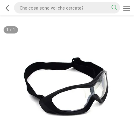
1
/
1