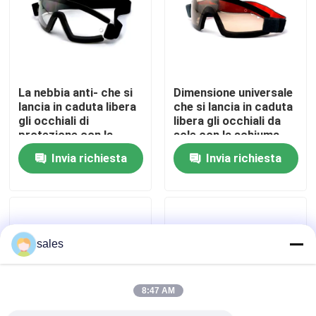
Giro della fabbrica
Contattici
La nebbia anti- che si
Dimensione universale
lancia in caduta libera
che si lancia in caduta
gli occhiali di
libera gli occhiali da
Notizia
protezione con la
sole con la schiuma
lente del PC
molle del fronte della
Invia richiesta
Invia richiesta
personalizza il logo
fascia regolabile
casi
Richieda una citazione
sales
Anti-Fog nuoto occhiali
8:47 AM
Occhiali di protezione degli occhiali di protezione