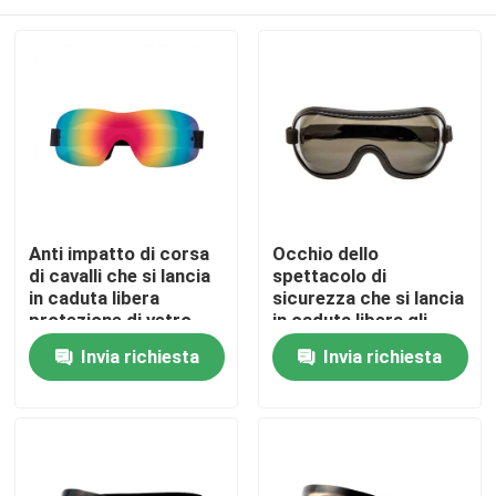
Anti impatto di corsa
Occhio dello
di cavalli che si lancia
spettacolo di
in caduta libera
sicurezza che si lancia
protezione di vetro
in caduta libera gli
UV400 con la cinghia
occhiali di protezione
Casa
Invia richiesta
Invia richiesta
regolabile
con la cinghia elastica
Prodotti
Circa noi