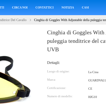
TTI
CIRCA NOI
CONTATTICI
NOTIZIA
CASI
nditrice Del Cavallo
Cinghia di Goggles With Adjustable della puleggia te
Cinghia di Goggles With 
puleggia tenditrice del ca
UVB
Dettagli:
Luogo di origine:
La Cina
Marca:
GUARDVAL
Certificazione:
CE
Numero di modello:
HJG10