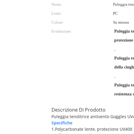
Nome:
Puleggia ten
Lente:
PC
Colore:
Su misura
Evidenziare:
Puleggia te
protezione
,
Puleggia te
della cingh
,
Puleggia te
resistenza 
Descrizione Di Prodotto
Puleggia tenditrice antivento Goggles UV4
Specifiche
1.Polycarbonate lente, protezione UV400