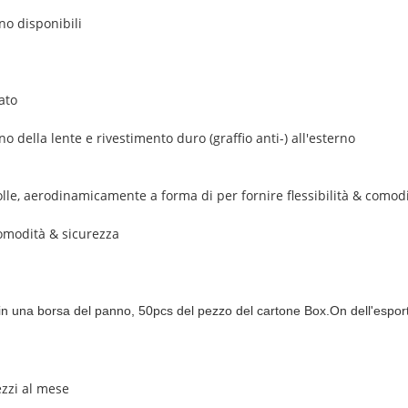
no disponibili
ato
no della lente e rivestimento duro (graffio anti-) all'esterno
e, aerodinamicamente a forma di per fornire flessibilità & comodit
comodità & sicurezza
ti in una borsa del panno, 50pcs del pezzo del cartone Box.On dell'espor
ezzi al mese