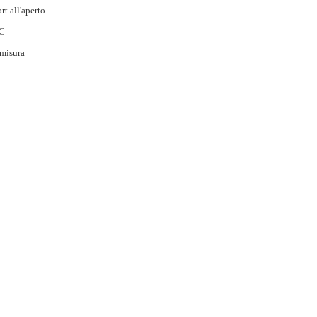
rt all'aperto
C
misura