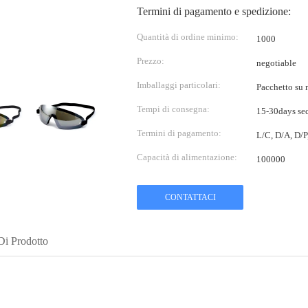
Termini di pagamento e spedizione:
Quantità di ordine minimo:
1000
Prezzo:
negotiable
Imballaggi particolari:
Pacchetto su m
Tempi di consegna:
15-30days sec
Termini di pagamento:
L/C, D/A, D/
Capacità di alimentazione:
100000
CONTATTACI
Di Prodotto