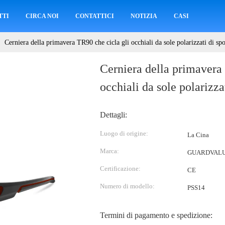
TTI
CIRCA NOI
CONTATTICI
NOTIZIA
CASI
Cerniera della primavera TR90 che cicla gli occhiali da sole polarizzati di spo
Cerniera della primavera
occhiali da sole polarizzat
Dettagli:
Luogo di origine:
La Cina
Marca:
GUARDVAL
Certificazione:
CE
Numero di modello:
PSS14
Termini di pagamento e spedizione: