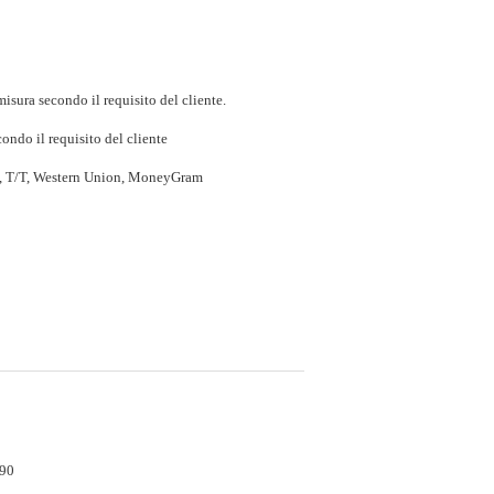
isura secondo il requisito del cliente.
ondo il requisito del cliente
P, T/T, Western Union, MoneyGram
90