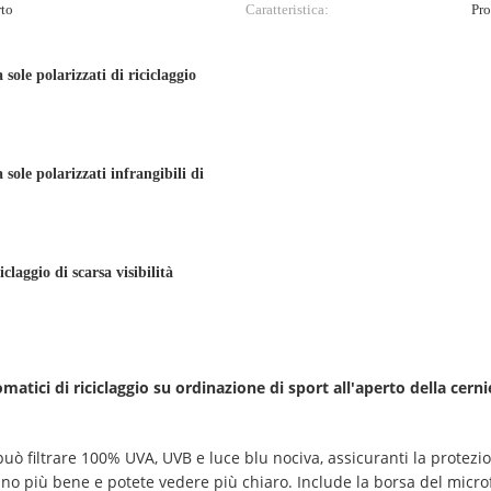
rto
Caratteristica:
Pro
 sole polarizzati di riciclaggio
 sole polarizzati infrangibili di
iclaggio di scarsa visibilità
matici di riciclaggio su ordinazione di sport all'aperto della cern
uò filtrare 100% UVA, UVB e luce blu nociva, assicuranti la protezion
anno più bene e potete vedere più chiaro. Include la borsa del microf