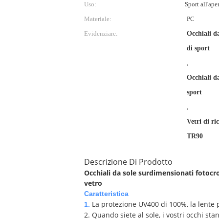
Uso:
Sport all'ape
Materiale:
PC
Evidenziare:
Occhiali da
di sport
,
Occhiali da
sport
,
Vetri di ric
TR90
Descrizione Di Prodotto
Occhiali da sole surdimensionati fotocro
vetro
Caratteristica
La protezione UV400 di 100%, la lente p
1.
2. Quando siete al sole, i vostri occhi st