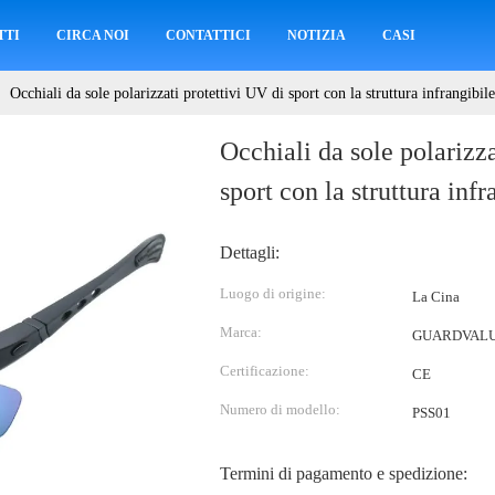
TTI
CIRCA NOI
CONTATTICI
NOTIZIA
CASI
Occhiali da sole polarizzati protettivi UV di sport con la struttura infrangibi
Occhiali da sole polarizza
sport con la struttura inf
Dettagli:
Luogo di origine:
La Cina
Marca:
GUARDVAL
Certificazione:
CE
Numero di modello:
PSS01
Termini di pagamento e spedizione: