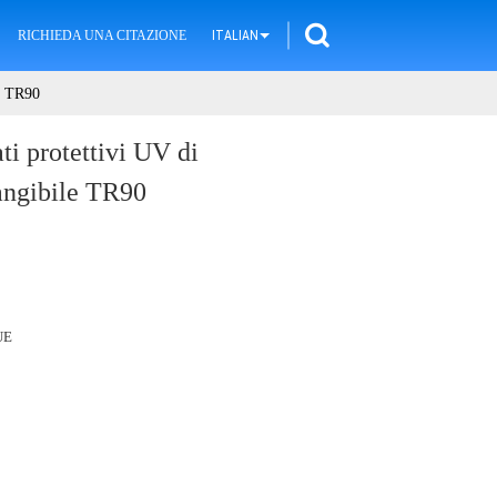
RICHIEDA UNA CITAZIONE
ITALIAN
le TR90
ti protettivi UV di
rangibile TR90
UE