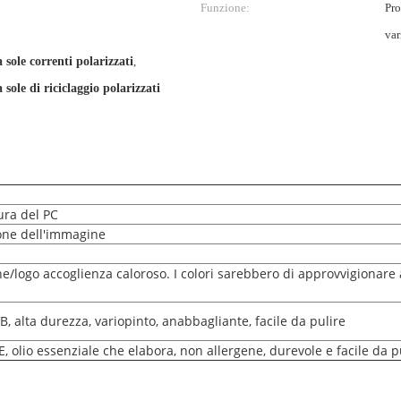
Funzione:
Pro
var
 sole correnti polarizzati
,
 sole di riciclaggio polarizzati
ura del PC
one dell'immagine
ne/logo accoglienza caloroso. I colori sarebbero di approvvigionare 
, alta durezza, variopinto, anabbagliante, facile da pulire
E, olio essenziale che elabora, non allergene, durevole e facile da p