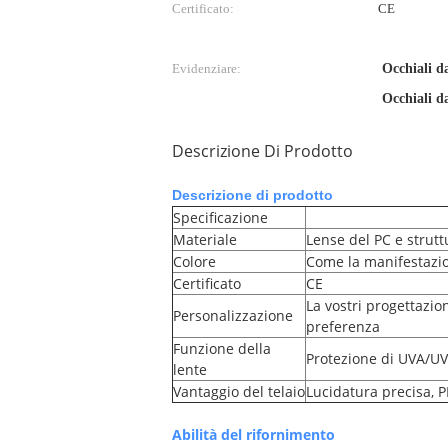
Certificato:
CE
Evidenziare:
Occhiali da
Occhiali da
Descrizione Di Prodotto
Descrizione di prodotto
Specificazione
Materiale
Lense del PC e strutt
Colore
Come la manifestazi
Certificato
CE
La vostri progettazio
Personalizzazione
preferenza
Funzione della
Protezione di UVA/UVB
lente
Vantaggio del telaio
Lucidatura precisa, P
Abilità del rifornimento