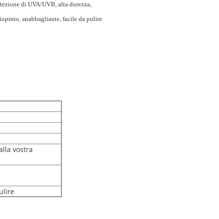
tezione di UVA/UVB, alta durezza,
iopinto, anabbagliante, facile da pulire
alla vostra
ulire