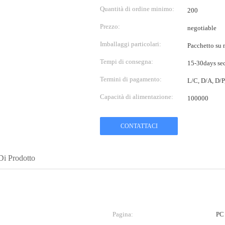
Quantità di ordine minimo:
200
Prezzo:
negotiable
Imballaggi particolari:
Pacchetto su m
Tempi di consegna:
15-30days sec
Termini di pagamento:
L/C, D/A, D/P
Capacità di alimentazione:
100000
CONTATTACI
Di Prodotto
Pagina:
PC