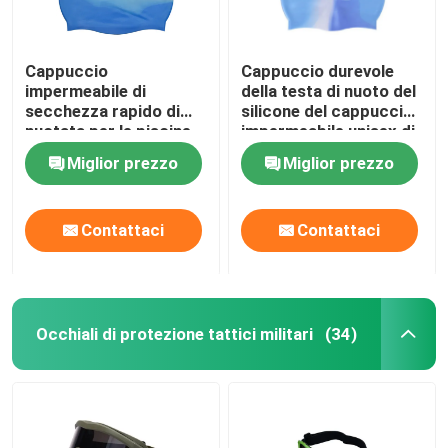
Cappuccio
Cappuccio durevole
impermeabile di
della testa di nuoto del
secchezza rapido di
silicone del cappuccio
nuotata per le piscine
impermeabile unisex di
delle stazioni balneari
nuotata
Miglior prezzo
Miglior prezzo
Contattaci
Contattaci
Occhiali di protezione tattici militari
(34)