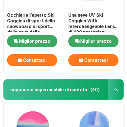
Occhiali all'aperto Ski
Una neve UV Ski
Goggles di sport dello
Goggles With
snowboard di sport
Interchangeable Lens
della neve dello
di 400 protezioni
specchio di strati di
Miglior prezzo
Miglior prezzo
doppio di alta qualità di
inverno su ordinazione
antinebbia della lente
Contattaci
Contattaci
cappuccio impermeabile di nuotata
(40)