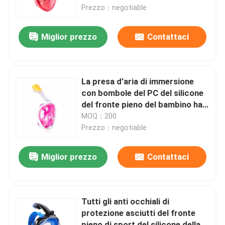
Prezzo：negotiable
Giro della fabbrica
Miglior prezzo
Contattaci
Contattici
La presa d'aria di immersione
Notizia
con bombole del PC del silicone
del fronte pieno del bambino ha
messo Freediving liquido
MOQ：200
casi
Prezzo：negotiable
Richieda una citazione
Miglior prezzo
Contattaci
Anti-Fog nuoto occhiali
Tutti gli anti occhiali di
protezione asciutti del fronte
Occhiali di protezione degli occhiali di protezione
pieno di sport del silicone della