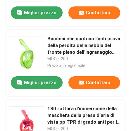
Miglior prezzo
Contattaci
Bambini che nuotano l'anti prova
della perdita della nebbia del
fronte pieno dell'ingranaggio
staccabile della presa d'aria
MOQ：200
Prezzo：negotiable
Miglior prezzo
Contattaci
Casa
180 rottura d'immersione della
Prodotti
maschera della presa d'aria di
vista pp TPR di grado anti per i
bambini
Circa noi
MOQ：200