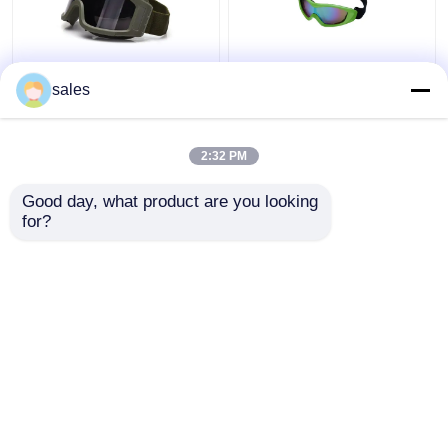
Protettivo UV degli anti
Occhiali di protezione
sales
della nebbia occhiali di
tattici militari
protezione tattici
resistenti del graffio
militari della lente per il
con la cinghia
2:32 PM
paintball di Airsoft
regolabile
Miglior prezzo
Miglior prezzo
Good day, what product are you looking 
for?
Contattaci
Contattaci
Osservi più
Casa
Circa noi
Contattaci
Desktop Site
Mappa del sito
Privacy Policy