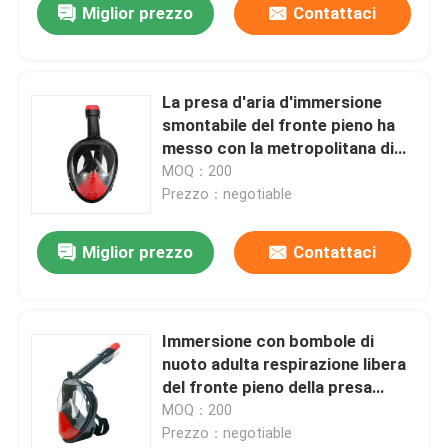
Miglior prezzo
Contattaci
La presa d'aria d'immersione
smontabile del fronte pieno ha
messo con la metropolitana di
respirazione di 290mm
MOQ：200
Prezzo：negotiable
Miglior prezzo
Contattaci
Immersione con bombole di
nuoto adulta respirazione libera
del fronte pieno della presa
d'aria da 180 gradi
MOQ：200
Prezzo：negotiable