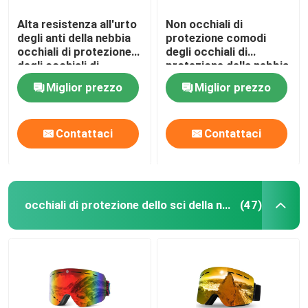
Alta resistenza all'urto
Non occhiali di
degli anti della nebbia
protezione comodi
occhiali di protezione
degli occhiali di
degli occhiali di
protezione della nebbia
protezione per il
con la cinghia elastica
Miglior prezzo
Miglior prezzo
laboratorio di chimica
nera
Contattaci
Contattaci
occhiali di protezione dello sci della neve
(47)