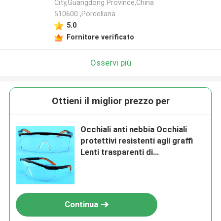
City,Guangdong Province,China
510600 ,Porcellana
5.0
Fornitore verificato
Osservi più
Ottieni il miglior prezzo per
Occhiali anti nebbia Occhiali
protettivi resistenti agli graffi
Lenti trasparenti di
avvolgimento Occhiali di
sicurezza e prese antiscivolo
Templi regolabili Occhiali da
laboratorio
Continua