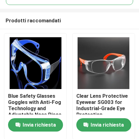
Prodotti raccomandati
Blue Safety Glasses
Clear Lens Protective
Casa
Goggles with Anti-Fog
Eyewear SG003 for
Technology and
Industrial-Grade Eye
Adjustable Nose Piece
Protection
Prodotti
Invia richiesta
Invia richiesta
Circa noi