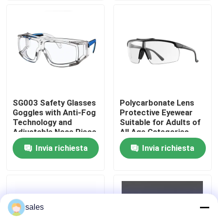
Giro della fabbrica
Contattici
Notizia
SG003 Safety Glasses
Polycarbonate Lens
Goggles with Anti-Fog
Protective Eyewear
casi
Technology and
Suitable for Adults of
Adjustable Nose Piece
All Age Categories
Invia richiesta
Invia richiesta
Richieda una citazione
Anti-Fog nuoto occhiali
sales
Occhiali di protezione degli occhiali di protezione