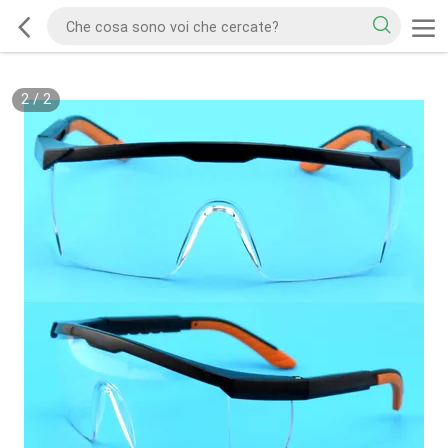
2
/
2