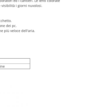
oratori ed i cantieri. Le lenti colorate
isibilità i giorni nuvolosi.
cchetto.
one dei pc.
e più veloce dell'aria.
ine