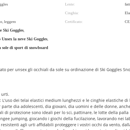
ggles
Lente:
fat
Cinghia:
Ela
co, leggero
Certificato:
CE
e Ski Goggles
,
o Unsex la neve Ski Goggles
,
a sole di sport di snowboard
ato per unsex gli occhiali da sole su ordinazione di Ski Goggles S
urti.
L'uso dei telai elastici medium lunghezzi e le cinghie elastiche di
r parte dia adolescenti, dia giovani, dia uomini e delle donne, anche
li di protezione sono ideali per lo sci, pattinare, le lotte della palla 
gee jumping, giocando i giochi della fucilazione, lavorando nei labo
 resistenti agli urti affidabili proteggere i vostri occhi da vento, dal