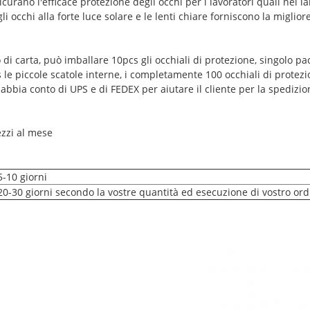
icurano l'efficace protezione degli occhi per i lavoratori quali nei lab
occhi alla forte luce solare e le lenti chiare forniscono la migliore v
o di carta, può imballare 10pcs gli occhiali di protezione, singolo pa
s le piccole scatole interne, i completamente 100 occhiali di protezi
bbia conto di UPS e di FEDEX per aiutare il cliente per la spedizion
ezzi al mese
5-10 giorni
20-30 giorni secondo la vostre quantità ed esecuzione di vostro ord