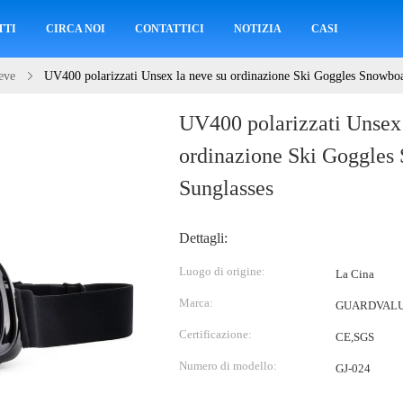
TTI
CIRCA NOI
CONTATTICI
NOTIZIA
CASI
eve
UV400 polarizzati Unsex la neve su ordinazione Ski Goggles Snowboa
UV400 polarizzati Unsex 
ordinazione Ski Goggles
Sunglasses
Dettagli:
Luogo di origine:
La Cina
Marca:
GUARDVAL
Certificazione:
CE,SGS
Numero di modello:
GJ-024