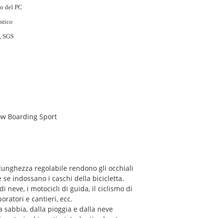
to del PC
stico
, SGS
now Boarding Sport
 lunghezza regolabile rendono gli occhiali
 se indossano i caschi della bicicletta.
di neve, i motocicli di guida, il ciclismo di
ratori e cantieri, ecc.
la sabbia, dalla pioggia e dalla neve