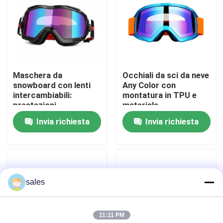
Giro della fabbrica
Contattici
Maschera da
Occhiali da sci da neve
snowboard con lenti
Any Color con
Notizia
intercambiabili:
montatura in TPU e
prestazioni
materiale
personalizzabili e
poliuretanico
Invia richiesta
Invia richiesta
casi
imbattibili
termoplastico per
attività all'aperto
Richieda una citazione
sales
Anti-Fog nuoto occhiali
11:11 PM
Occhiali di protezione degli occhiali di protezione