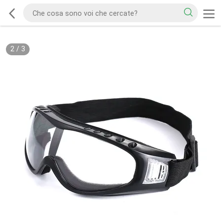
2
/
3