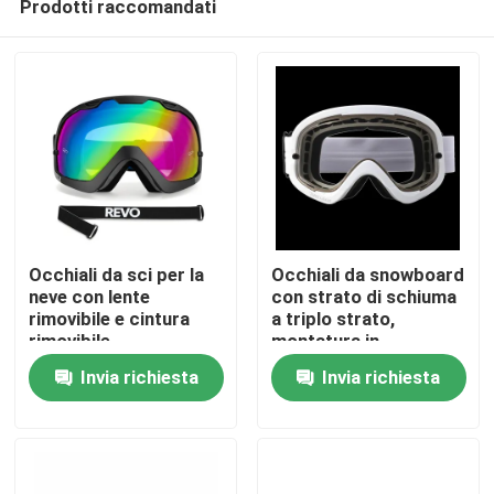
Prodotti raccomandati
Occhiali da sci per la
Occhiali da snowboard
neve con lente
con strato di schiuma
rimovibile e cintura
a triplo strato,
rimovibile
montatura in
Casa
poliuretano
Invia richiesta
Invia richiesta
termoplastico per una
protezione duratura
Prodotti
Circa noi