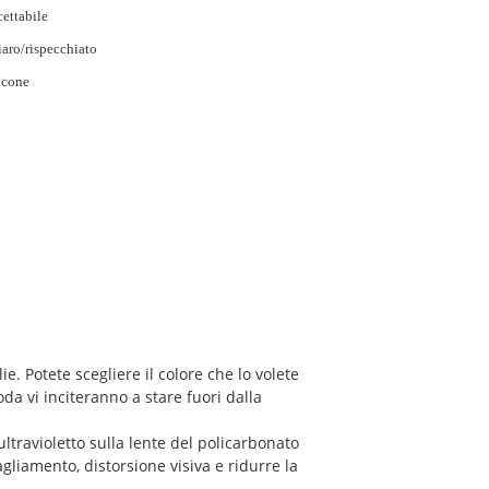
ettabile
aro/rispecchiato
icone
e. Potete scegliere il colore che lo volete
da vi inciteranno a stare fuori dalla
ltravioletto sulla lente del policarbonato
agliamento, distorsione visiva e ridurre la