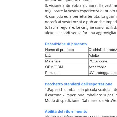
3. visione antinebbia e chiara: Il rivest
migliorare la vostra esperienza di nuoto 
4. comodo ed a perfetta tenuta: La guarni
nocerà ai vostri occhi e può anche impedi
5. facile regolare: Le cinghie sono facili 
alcuni secondi senza farli ha aggrovigliato
Descrizione di prodotto
Nome di prodotto
Occhiali di prote
Età
Adulto
Materiale
PC/Silicone
OEM/ODM
Accettabile
Funzione
UV protegga, ant
Pacchetto standard dell'esportazione
1.Paper che imballa la piccola scatola int
il cartone 2.Paper, può imballare 10pcs l
Modo di spedizione: Dal mare, da Air.We a
Abilità del rifornimento
Abilità del rifornimento: 100000 pezzo/p