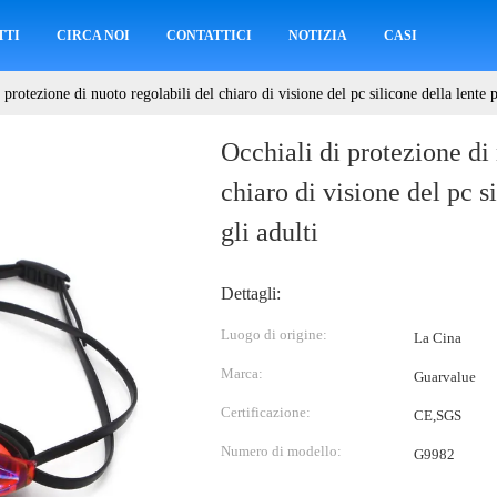
TTI
CIRCA NOI
CONTATTICI
NOTIZIA
CASI
 protezione di nuoto regolabili del chiaro di visione del pc silicone della lente p
Occhiali di protezione di 
chiaro di visione del pc s
gli adulti
Dettagli:
Luogo di origine:
La Cina
Marca:
Guarvalue
Certificazione:
CE,SGS
Numero di modello:
G9982