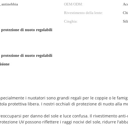
 antinebbia
OEM/ODM:
Acc
Rivestimento della lente:
Chi
Cinghia:
Sil
 protezione di nuoto regolabili
 protezione di nuoto regolabili
isione
specialmente i nuotatori sono grandi regali per le coppie o le famigli
a protettiva libera. I nostri occhiali di protezione di nuoto alla mo
eoccuparsi per danno del sole e luce confusa. Il rivestimento anti-u
rotezione UV possono riflettere i raggi nocivi del sole, ridurre l'abb