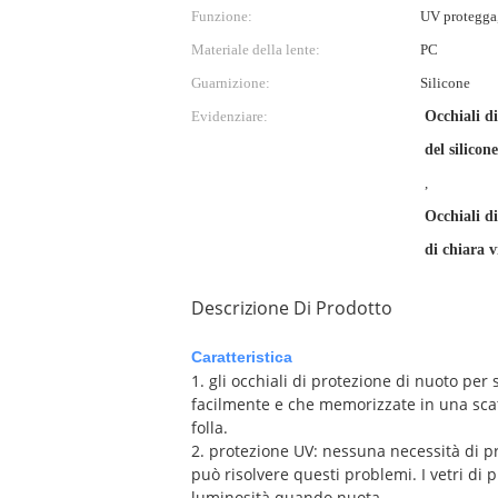
Funzione:
UV protegga,
Materiale della lente:
PC
Guarnizione:
Silicone
Evidenziare:
Occhiali di
del silicone
,
Occhiali di
di chiara v
Descrizione Di Prodotto
Caratteristica
1. gli occhiali di protezione di nuoto per 
facilmente e che memorizzate in una scatol
folla.
2. protezione UV: nessuna necessità di pr
può risolvere questi problemi. I vetri di p
luminosità quando nuota.