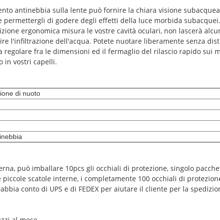
imento antinebbia sulla lente può fornire la chiara visione subacqu
e permettergli di godere degli effetti della luce morbida subacquei
zione ergonomica misura le vostre cavità oculari, non lascerà alcuni
re l'infiltrazione dell'acqua. Potete nuotare liberamente senza dist
da regolare fra le dimensioni ed il fermaglio del rilascio rapido sui m
 in vostri capelli.
zione di nuoto
inebbia
erna, può imballare 10pcs gli occhiali di protezione, singolo pacche
e piccole scatole interne, i completamente 100 occhiali di protezion
bbia conto di UPS e di FEDEX per aiutare il cliente per la spedizion
ezzi al mese