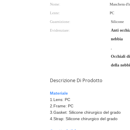
Nome:
Maschera d'i
Lente:
PC
Guarnizione:
Silicone
Evidenziare:
Anti occhia
nebbia
,
Occhiali d
della nebb
Descrizione Di Prodotto
Materiale
1.Lens: PC
2.Frame: PC
3.Gasket: Silicone chirurgico del grado
4.Strap: Silicone chirurgico del grado