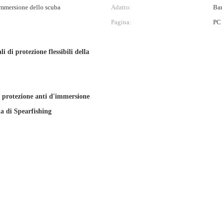
mmersione dello scuba
Adatto:
Bam
Pagina:
PC
li di protezione flessibili della
i protezione anti d'immersione
ia di Spearfishing