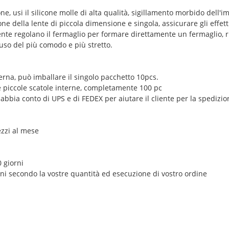
cone, usi il silicone molle di alta qualità, sigillamento morbido dell'i
ne della lente di piccola dimensione e singola, assicurare gli effetti
mente regolano il fermaglio per formare direttamente un fermaglio, 
l'uso del più comodo e più stretto.
terna, può imballare il singolo pacchetto 10pcs.
le piccole scatole interne, completamente 100 pc
bbia conto di UPS e di FEDEX per aiutare il cliente per la spedizion
ezzi al mese
 giorni
rni secondo la vostre quantità ed esecuzione di vostro ordine