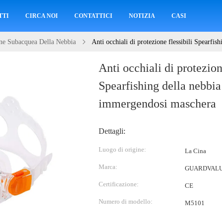
TTI
CIRCA NOI
CONTATTICI
NOTIZIA
CASI
one Subacquea Della Nebbia
Anti occhiali di protezione flessibili Spearfi
Anti occhiali di protezion
Spearfishing della nebbia 
immergendosi maschera
Dettagli:
Luogo di origine:
La Cina
Marca:
GUARDVAL
Certificazione:
CE
Numero di modello:
M5101