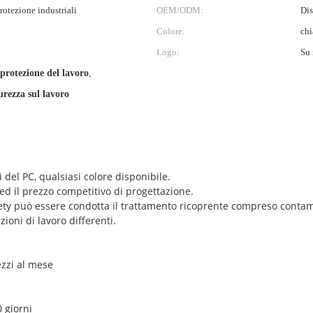
rotezione industriali
OEM/ODM:
Dis
Colore:
chi
Logo:
Su 
 protezione del lavoro
,
curezza sul lavoro
i del PC, qualsiasi colore disponibile.
ed il prezzo competitivo di progettazione.
afety può essere condotta il trattamento ricoprente compreso contami
ioni di lavoro differenti.
ezzi al mese
 giorni