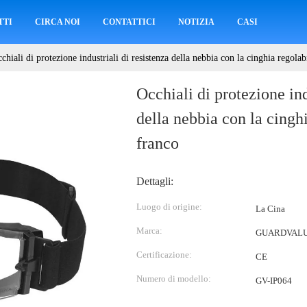
TTI
CIRCA NOI
CONTATTICI
NOTIZIA
CASI
chiali di protezione industriali di resistenza della nebbia con la cinghia regolab
Occhiali di protezione ind
della nebbia con la cinghi
franco
Dettagli:
Luogo di origine:
La Cina
Marca:
GUARDVAL
Certificazione:
CE
Numero di modello:
GV-IP064