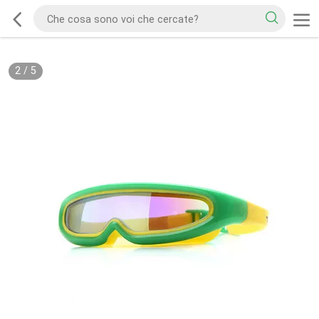
2
/
5