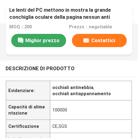
Le lenti del PC mettono in mostra la grande
conchiglia oculare della pagina nessun anti
occhiali di protezione colanti di nuotata di
MOQ：200
Prezzo：negotiable
triathlon della nebbia con per gli occhiali di
protezione di nuoto alla moda dei bambini
Miglior prezzo
Contattici
DESCRIZIONE DI PRODOTTO
occhiali antinebbia
,
Evidenziare:
occhiali antiappannamento
Capacità di alime
100000
ntazione
Certificazione
CE,SGS