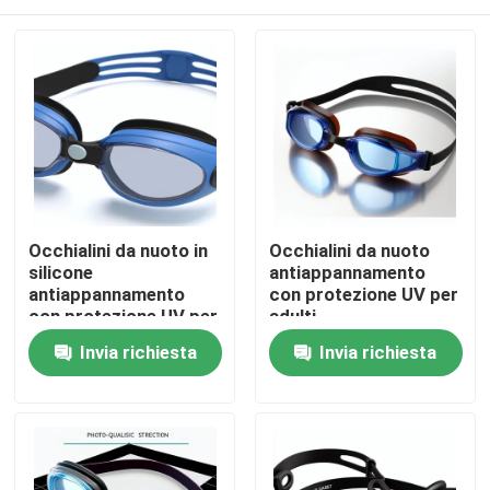
Occhialini da nuoto in
Occhialini da nuoto
silicone
antiappannamento
antiappannamento
con protezione UV per
con protezione UV per
adulti
adulti
Casa
Invia richiesta
Invia richiesta
Prodotti
Circa noi