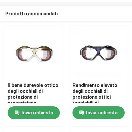
Prodotti raccomandati
Il bene durevole ottico
Rendimento elevato
degli occhiali di
degli occhiali di
Casa
protezione di
protezione ottici
prescrizione
regolabili di
impermeabile ha
prescrizione per
Prodotti
Invia richiesta
Invia richiesta
prescritto nuotare gli
nuotare
occhiali di protezione
Circa noi