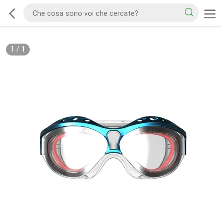
1
/
1