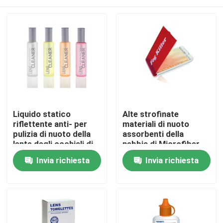
Liquido statico
Alte strofinate
riflettente anti- per
materiali di nuoto
pulizia di nuoto della
assorbenti della
lente degli occhiali di
nebbia di Microfiber
protezione
degli accessori anti
Casa
Invia richiesta
Invia richiesta
Prodotti
Circa noi