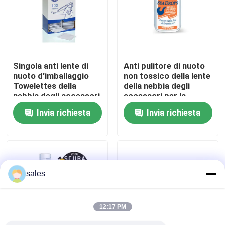
Giro della fabbrica
Contattici
Singola anti lente di
Anti pulitore di nuoto
nuoto d'imballaggio
non tossico della lente
Towelettes della
della nebbia degli
Notizia
nebbia degli accessori
accessori per la
maschera
Invia richiesta
Invia richiesta
d'immersione
casi
Richieda una citazione
sales
Anti-Fog nuoto occhiali
12:17 PM
Occhiali di protezione degli occhiali di protezione