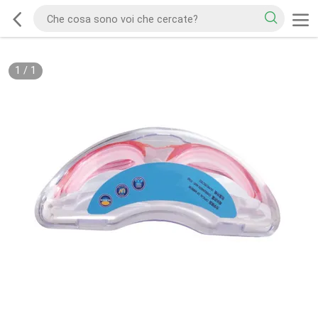
1
/
1