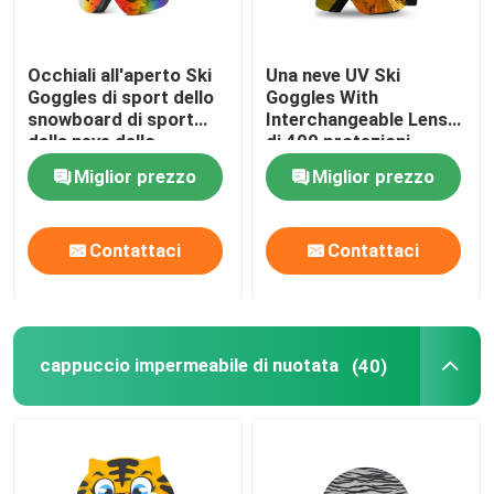
Occhiali all'aperto Ski
Una neve UV Ski
Goggles di sport dello
Goggles With
snowboard di sport
Interchangeable Lens
della neve dello
di 400 protezioni
specchio di strati di
Miglior prezzo
Miglior prezzo
doppio di alta qualità di
inverno su ordinazione
antinebbia della lente
Contattaci
Contattaci
cappuccio impermeabile di nuotata
(40)