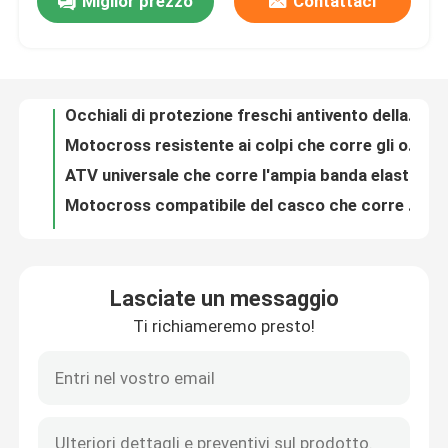
Miglior prezzo
Contattaci
400 motocross UV di protezione che corrono gli anti vetri della bici della sporcizia della nebbia degli occhiali di protezione
Occhiali di protezione freschi antivento della bici della sporcizia con l'alta lente del PC dell'ARCO della trasparenza
Giro della fabbrica
Motocross resistente ai colpi che corre gli occhiali di protezione per sci di fondo di riciclaggio
ATV universale che corre l'ampia banda elastica della prova di slittamento degli occhiali di protezione progettata
Contattici
Motocross compatibile del casco che corre gli occhiali di protezione con non la lente del PC della nebbia
Occhiali di protezione di guida di Off Road del motociclo della struttura degli occhiali di protezione TPU della bici professionale della sporcizia
Notizia
Motocross unisex che corre l'anti tipo CE del rivestimento della nebbia degli occhiali di protezione diplomato
Motociclo di guida degli occhiali di protezione della lente ATV del policarbonato che corre gli occhiali di protezione
Resistenza all'urto di corsa degli occhiali di protezione di motocross alla moda alta per gli adulti
casi
Occhiali di protezione protettivi UV del motociclo di Off Road comodi con la struttura di TPU
Lasciate un messaggio
Annebbi il motocross resistente che corre gli occhiali di protezione con la cinghia di nylon di anti slittamento
Richieda una citazione
Ti richiameremo presto!
Motocross anti- del graffio che corre gli occhiali di protezione antivento di Off Road degli occhiali di protezione
Brevi alette di nuotata dello scuba per l'immersione e immergersi il ODM dell'OEM disponibile
Anti-Fog nuoto occhiali
Bellissime pinne da nuoto a forma di sirena a lunga durata per i più piccoli
Pinne da nuoto per tuffi per adulti, pinne per tuffi da viaggio Easy Donning and Doffing
Occhiali di protezione degli occhiali di protezione