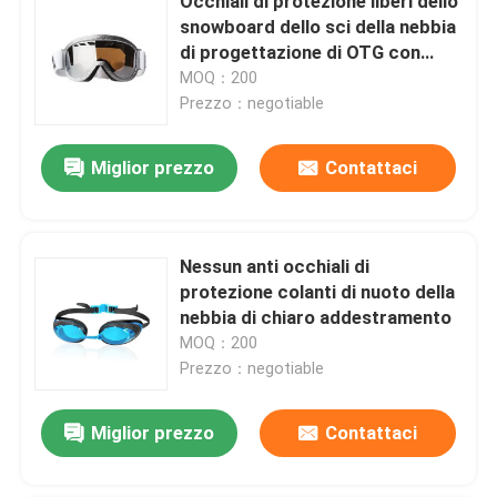
Occhiali di protezione liberi dello
snowboard dello sci della nebbia
di progettazione di OTG con
doppio - lente di strato
MOQ：200
Prezzo：negotiable
Miglior prezzo
Contattaci
Nessun anti occhiali di
protezione colanti di nuoto della
nebbia di chiaro addestramento
MOQ：200
Prezzo：negotiable
Miglior prezzo
Contattaci