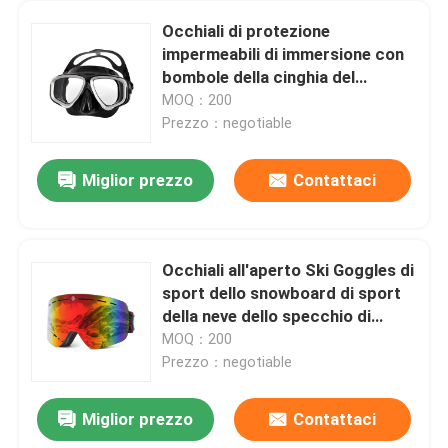
Occhiali di protezione
impermeabili di immersione con
bombole della cinghia del
silicone per i bambini
MOQ：200
Prezzo：negotiable
Miglior prezzo
Contattaci
Occhiali all'aperto Ski Goggles di
sport dello snowboard di sport
della neve dello specchio di
strati di doppio di alta qualità di
MOQ：200
inverno su ordinazione
Prezzo：negotiable
antinebbia della lente
Miglior prezzo
Contattaci