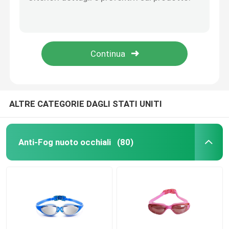
Alette aperte di immersione con bombole del tallone del nero giallo con la tasca comoda del piede
Premio pp delle alette di nuotata di immersione subacquea di rendimento elevato e materiale del TPE fatto
occhiali di protezione dello sci della neve
Alette della presa d'aria di viaggio di dimensione compatta per immergersi nuoto d'immersione
alette immergentesi regolabili d'immersione delle alette di nuotata di progettazione ergonomica 3D brevi
cappuccio impermeabile di nuotata
Brevi alette professionali di immersione con bombole con progettazione aperta del tallone
Maschera d'immersione della presa d'aria
ALTRE CATEGORIE DAGLI STATI UNITI
Occhiali di protezione tattici militari
Anti-Fog nuoto occhiali
(80)
Motocross che corre gli occhiali di protezione
occhiali da sole polarizzati di sport
Occhiali di protezione industriali