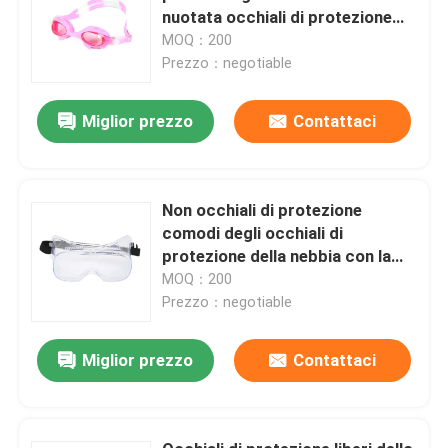
nuotata occhiali di protezione
liberi di SportSwimming per i
MOQ：200
bambini dei bambini
Prezzo：negotiable
Miglior prezzo
Contattaci
Non occhiali di protezione
comodi degli occhiali di
protezione della nebbia con la
cinghia elastica nera
MOQ：200
Prezzo：negotiable
Miglior prezzo
Contattaci