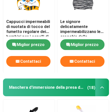
Cappucci impermeabili
Le signore
di nuotata di tocco del
delicatamente
fumetto regolare dei
impermeabilizzano le
bambini per i capelli di
orecchie della
scarsità lunghi dei
copertura del
Miglior prezzo
Miglior prezzo
capelli
cappuccio di nuotata
nessun odore peculiare
Contattaci
Contattaci
Maschera d'immersione della presa d'aria
(18)