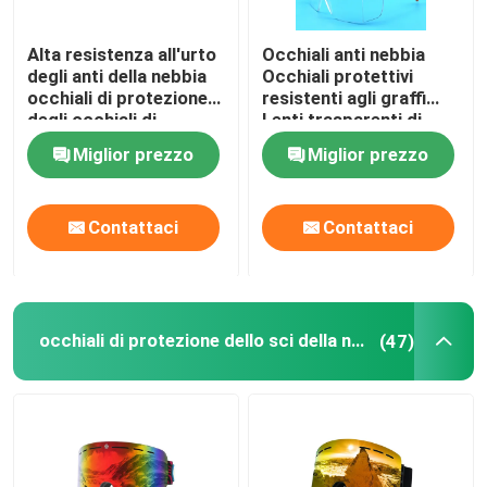
Presa d'aria di immersione con bombole
Alta resistenza all'urto
Occhiali anti nebbia
degli anti della nebbia
Occhiali protettivi
occhiali di protezione
resistenti agli graffi
degli occhiali di
Lenti trasparenti di
protezione per il
avvolgimento Occhiali
Miglior prezzo
Miglior prezzo
laboratorio di chimica
di sicurezza e prese
antiscivolo Templi
regolabili Occhiali da
Contattaci
Contattaci
laboratorio
occhiali di protezione dello sci della neve
(47)