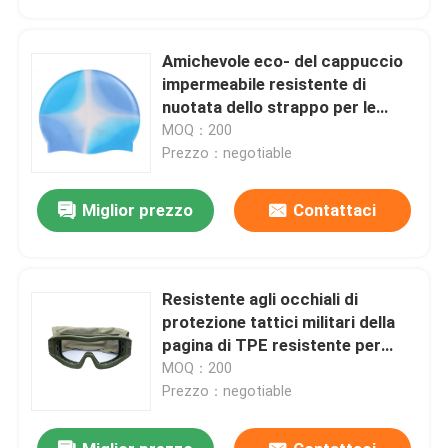
Amichevole eco- del cappuccio
impermeabile resistente di
nuotata dello strappo per le
donne e gli uomini
MOQ：200
Prezzo：negotiable
Miglior prezzo
Contattaci
Resistente agli occhiali di
Casa
protezione tattici militari della
pagina di TPE resistente per
fucilazione / caccia
MOQ：200
Prodotti
Prezzo：negotiable
Circa noi