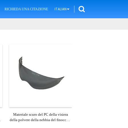
RICHIEDA UNA CITAZIONE
ITALIAN
Materiale scuro del PC della visiera
o
della polvere della nebbia del finocchio
del casco resistente del motociclo fatto