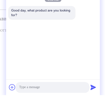
Good day, what product are you looking 
for?
ABBRICA
CONTATTACI
Guangzhou Guardvalue Technology
DOTTI
Ltd.
Strada Di No.288 Tianhe, Distretto Di
Tianhe, Città Di Canton, Provincia Del
Guangdong, Cina 510600
Sales@guardvalue.com