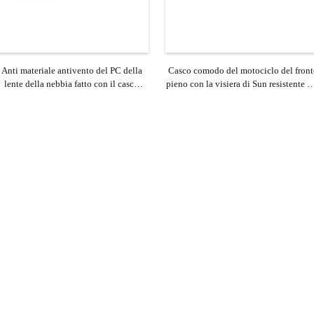
Anti materiale antivento del PC della
Casco comodo del motociclo del front
lente della nebbia fatto con il casco
pieno con la visiera di Sun resistente d
aperto del fronte del motociclo
PC della nebbia