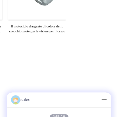
e
Il motociclo d'argento di colore dello
el
specchio protegge le visiere per il casco
sales
3:56 AM