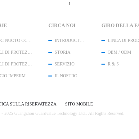
1
RIE
CIRCA NOI
GIRO DELLA F
ANTI-FOG NUOTO OCCHIALI
INTRUDUCTION
LINEA DI PRO
OCCHIALI DI PROTEZIONE DEGLI OCCHIALI DI PROTEZIONE
STORIA
OEM / ODM
OCCHIALI DI PROTEZIONE DELLO SCI DELLA NEVE
SERVIZIO
R & S
CAPPUCCIO IMPERMEABILE DI NUOTATA
IL NOSTRO TEAM
TICA SULLA RISERVATEZZA
SITO MOBILE
19 - 2025 Guangzhou Guardvalue Technology Ltd.. All Rights Reserved.