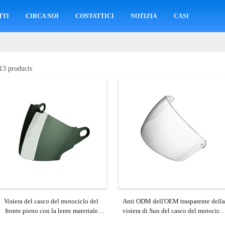
TTI
CIRCA NOI
CONTATTICI
NOTIZIA
CASI
13 products
Visiera del casco del motociclo del
Anti ODM dell'OEM trasparente della
fronte pieno con la lente materiale
visiera di Sun del casco del motocicl
dell'anti PC del graffio
della lente della nebbia disponibile